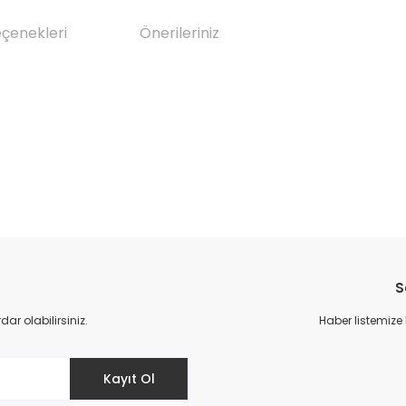
eçenekleri
Önerileriniz
da yetersiz gördüğünüz noktaları öneri formunu kullanarak tarafımıza il
Bu ürüne ilk yorumu siz yapın!
S
Yorum Yaz
r olabilirsiniz.
Haber listemize
Kayıt Ol