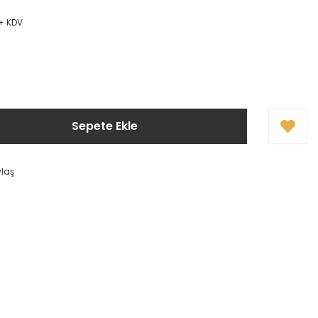
 + KDV
Sepete Ekle
ylaş