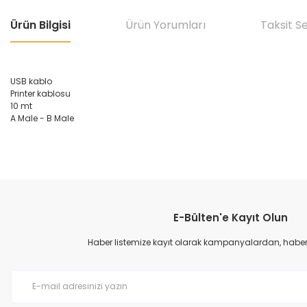
Ürün Bilgisi
Ürün Yorumları
Taksit S
USB kablo
Printer kablosu
10 mt
A Male - B Male
Bu ürünün fiyat bilgisi, resim, ürün açıklamalarında ve diğer konular
Görüş ve önerileriniz için teşekkür ederiz.
E-Bülten'e Kayıt Olun
Ürün resmi kalitesiz, bozuk veya görüntülenemiyor.
Ürün açıklamasında eksik bilgiler bulunuyor.
Haber listemize kayıt olarak kampanyalardan, haberda
Ürün bilgilerinde hatalar bulunuyor.
Ürün fiyatı diğer sitelerden daha pahalı.
Bu ürüne benzer farklı alternatifler olmalı.