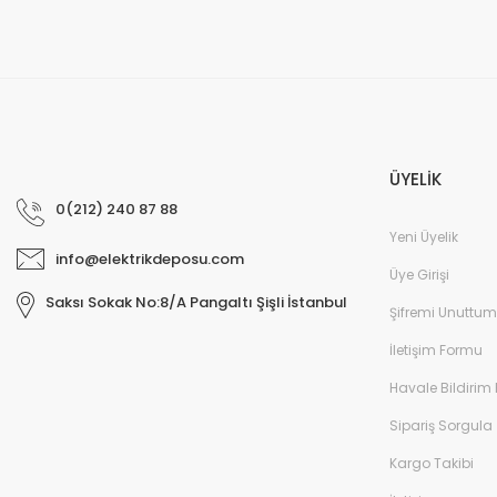
ÜYELİK
0(212) 240 87 88
Yeni Üyelik
info@elektrikdeposu.com
Üye Girişi
Saksı Sokak No:8/A Pangaltı Şişli İstanbul
Şifremi Unuttum
İletişim Formu
Havale Bildirim
Sipariş Sorgula
Kargo Takibi