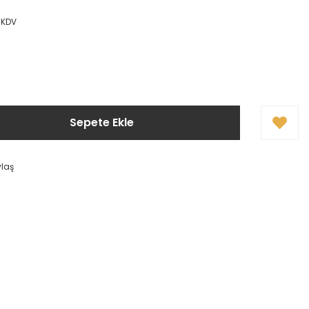
 KDV
Sepete Ekle
ylaş