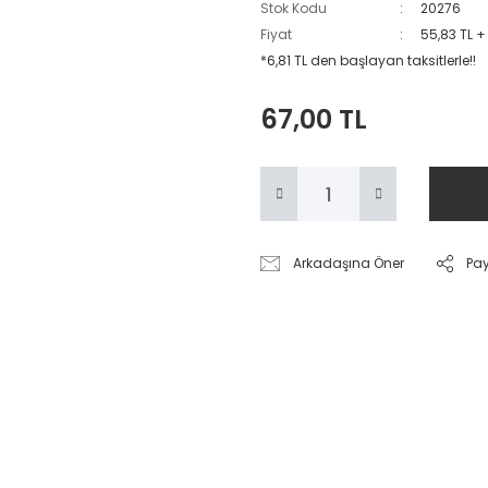
Stok Kodu
20276
Fiyat
55,83 TL +
*6,81 TL den başlayan taksitlerle!!
67,00 TL
Arkadaşına Öner
Pa