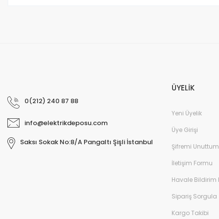
Bu ürüne benzer farklı alternatifler olmalı.
ÜYELİK
0(212) 240 87 88
Yeni Üyelik
info@elektrikdeposu.com
Üye Girişi
Saksı Sokak No:8/A Pangaltı Şişli İstanbul
Şifremi Unuttum
İletişim Formu
Havale Bildirim
Sipariş Sorgula
Kargo Takibi