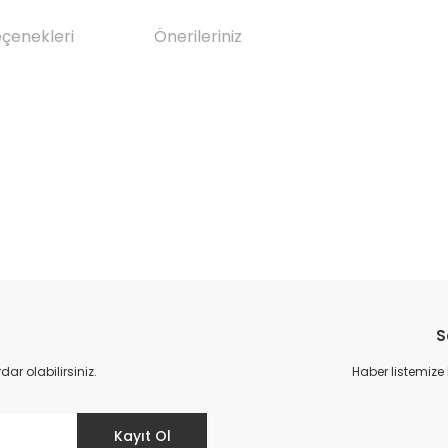
eçenekleri
Önerileriniz
da yetersiz gördüğünüz noktaları öneri formunu kullanarak tarafımıza il
Bu ürüne ilk yorumu siz yapın!
S
Yorum Yaz
r olabilirsiniz.
Haber listemize
Kayıt Ol