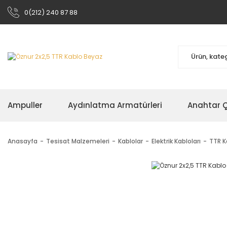
0(212) 240 87 88
Ampuller
Aydınlatma Armatürleri
Anahtar Çe
Anasayfa
Tesisat Malzemeleri
Kablolar
Elektrik Kabloları
TTR K