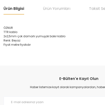
Ürün Bilgisi
Ürün Yorumları
Taksit S
ÖZNUR
TTR kablo
2x2,5mm çok damarlı yumuşak bakır kablo
Renk: Beyaz
Fiyat metre fiyatıdır
Bu ürünün fiyat bilgisi, resim, ürün açıklamalarında ve diğer konular
Görüş ve önerileriniz için teşekkür ederiz.
E-Bülten'e Kayıt Olun
Ürün resmi kalitesiz, bozuk veya görüntülenemiyor.
Ürün açıklamasında eksik bilgiler bulunuyor.
Haber listemize kayıt olarak kampanyalardan, haberda
Ürün bilgilerinde hatalar bulunuyor.
Ürün fiyatı diğer sitelerden daha pahalı.