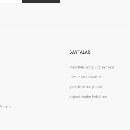
Gönder
SAYFALAR
Mesafeli Satış Sözleşmesi
Gizlilik ve Güvenlik
İptal İade Koşullari
Kişisel Veriler Politikası
 Formu