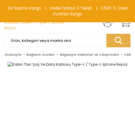
0(212) 240 87 88
24 Saatte Kargo | Vade Farksız 3 Taksit | 3.500 TL Üzeri
Ücretsiz Kargo
Anasayfa
Bağlantı Ürünleri
Bilgisayar Kabloları ve Adaptörleri
USB Ka