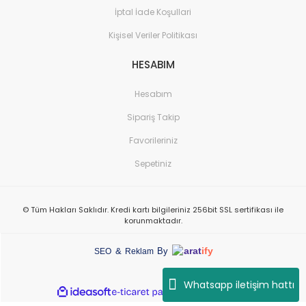
İptal İade Koşullari
Kişisel Veriler Politikası
HESABIM
Hesabım
Sipariş Takip
Favorileriniz
Sepetiniz
© Tüm Hakları Saklıdır. Kredi kartı bilgileriniz 256bit SSL sertifikası ile
korunmaktadır.
arat
ify
&
By
SEO
Reklam
Whatsapp iletişim hattı