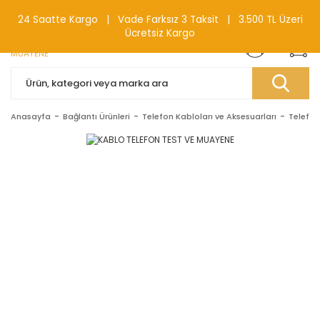
0(212) 240 87 88
24 Saatte Kargo | Vade Farksız 3 Taksit | 3.500 TL Üzeri
Ücretsiz Kargo
Anasayfa
Bağlantı Ürünleri
Telefon Kabloları ve Aksesuarları
Telefon