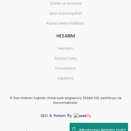
Gizlilik ve Güvenlik
İptal İade Koşullari
Kişisel Veriler Politikası
HESABIM
Hesabım
Sipariş Takip
Favorileriniz
Sepetiniz
© Tüm Hakları Saklıdır. Kredi kartı bilgileriniz 256bit SSL sertifikası ile
korunmaktadır.
arat
ify
&
By
SEO
Reklam
Whatsapp iletişim hattı