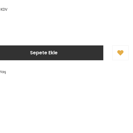
+ KDV
Sepete Ekle
ylaş