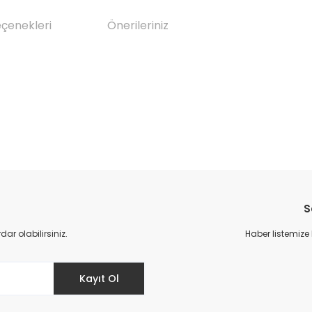
eçenekleri
Önerileriniz
da yetersiz gördüğünüz noktaları öneri formunu kullanarak tarafımıza il
Bu ürüne ilk yorumu siz yapın!
S
Yorum Yaz
r olabilirsiniz.
Haber listemize
Kayıt Ol