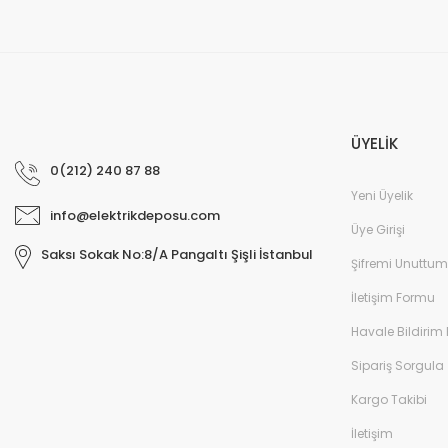
ÜYELİK
0(212) 240 87 88
Yeni Üyelik
info@elektrikdeposu.com
Üye Girişi
Saksı Sokak No:8/A Pangaltı Şişli İstanbul
Şifremi Unuttum
İletişim Formu
Havale Bildirim
Sipariş Sorgula
Kargo Takibi
İletişim