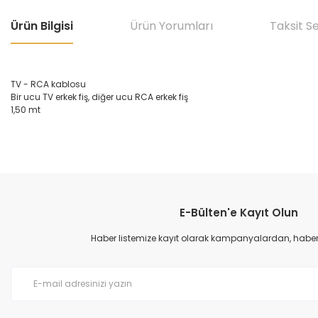
Ürün Bilgisi
Ürün Yorumları
Taksit S
TV - RCA kablosu
Bir ucu TV erkek fiş, diğer ucu RCA erkek fiş
1,50 mt
Bu ürünün fiyat bilgisi, resim, ürün açıklamalarında ve diğer konular
Görüş ve önerileriniz için teşekkür ederiz.
E-Bülten'e Kayıt Olun
Ürün resmi kalitesiz, bozuk veya görüntülenemiyor.
Ürün açıklamasında eksik bilgiler bulunuyor.
Haber listemize kayıt olarak kampanyalardan, haberda
Ürün bilgilerinde hatalar bulunuyor.
Ürün fiyatı diğer sitelerden daha pahalı.
Bu ürüne benzer farklı alternatifler olmalı.