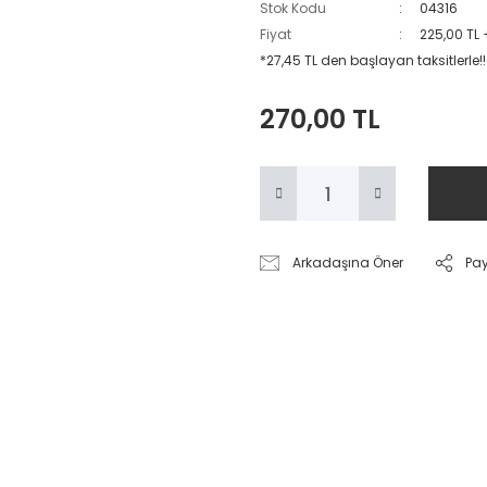
Stok Kodu
04316
Fiyat
225,00 TL
*27,45 TL den başlayan taksitlerle!!
270,00 TL
Arkadaşına Öner
Pa