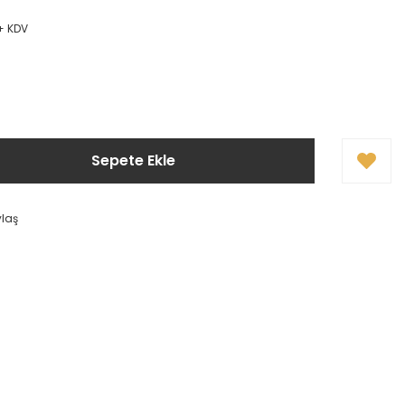
 + KDV
Sepete Ekle
ylaş