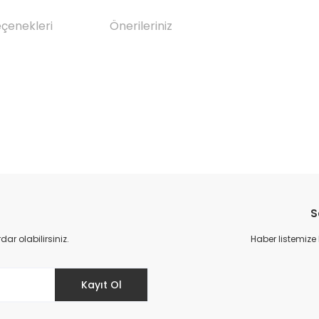
eçenekleri
Önerileriniz
da yetersiz gördüğünüz noktaları öneri formunu kullanarak tarafımıza il
Bu ürüne ilk yorumu siz yapın!
S
Yorum Yaz
r olabilirsiniz.
Haber listemize
Kayıt Ol