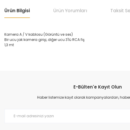
Ürün Bilgisi
Ürün Yorumları
Taksit S
Kamera A / V kablosu (Görüntü ve ses)
Bir ucu jak kamera girişi, diğer ucu 3'lü RCA fiş
1,3 mt
Bu ürünün fiyat bilgisi, resim, ürün açıklamalarında ve diğer konular
Görüş ve önerileriniz için teşekkür ederiz.
E-Bülten'e Kayıt Olun
Ürün resmi kalitesiz, bozuk veya görüntülenemiyor.
Ürün açıklamasında eksik bilgiler bulunuyor.
Haber listemize kayıt olarak kampanyalardan, haberda
Ürün bilgilerinde hatalar bulunuyor.
Ürün fiyatı diğer sitelerden daha pahalı.
Bu ürüne benzer farklı alternatifler olmalı.