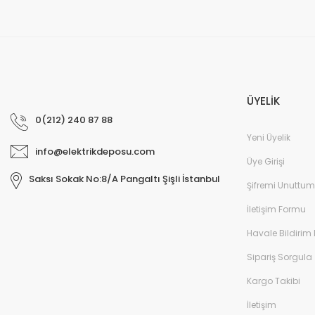
ÜYELİK
0(212) 240 87 88
Yeni Üyelik
info@elektrikdeposu.com
Üye Girişi
Saksı Sokak No:8/A Pangaltı Şişli İstanbul
Şifremi Unuttum
İletişim Formu
Havale Bildirim
Sipariş Sorgula
Kargo Takibi
İletişim