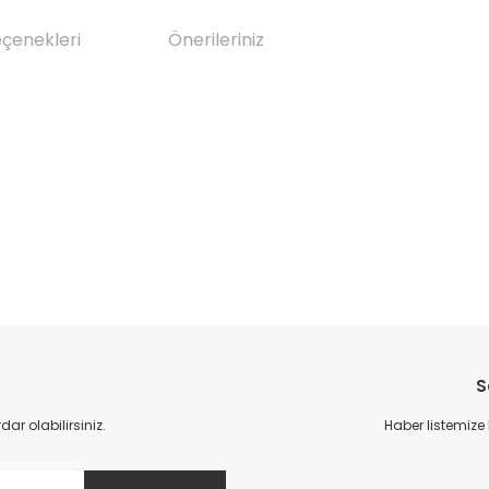
eçenekleri
Önerileriniz
da yetersiz gördüğünüz noktaları öneri formunu kullanarak tarafımıza il
Bu ürüne ilk yorumu siz yapın!
S
Yorum Yaz
r olabilirsiniz.
Haber listemize