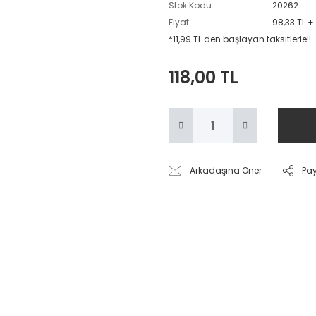
Stok Kodu
20262
Fiyat
98,33 TL +
*11,99 TL den başlayan taksitlerle!!
118,00 TL
Arkadaşına Öner
Pa