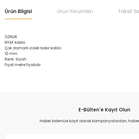
Ürün Bilgisi
Ürün Yorumları
Taksit S
ÖZNUR
NYAF kablo
Çok damarlı izoleli bakır kablo
10 mm
Renk: Siyah
Fiyat metre fiyatıdır
Bu ürünün fiyat bilgisi, resim, ürün açıklamalarında ve diğer konular
Görüş ve önerileriniz için teşekkür ederiz.
E-Bülten'e Kayıt Olun
Ürün resmi kalitesiz, bozuk veya görüntülenemiyor.
Ürün açıklamasında eksik bilgiler bulunuyor.
Haber listemize kayıt olarak kampanyalardan, haberda
Ürün bilgilerinde hatalar bulunuyor.
Ürün fiyatı diğer sitelerden daha pahalı.