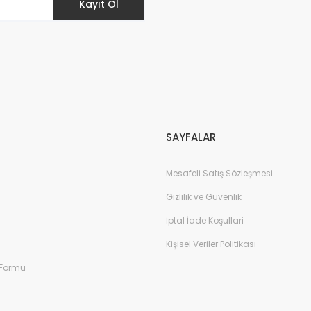
Kayıt Ol
Gönder
SAYFALAR
Mesafeli Satış Sözleşmesi
Gizlilik ve Güvenlik
İptal İade Koşullari
Kişisel Veriler Politikası
 Formu