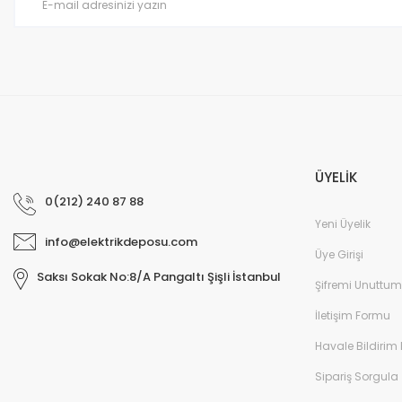
Bu ürüne benzer farklı alternatifler olmalı.
ÜYELİK
0(212) 240 87 88
Yeni Üyelik
info@elektrikdeposu.com
Üye Girişi
Saksı Sokak No:8/A Pangaltı Şişli İstanbul
Şifremi Unuttum
İletişim Formu
Havale Bildirim
Sipariş Sorgula