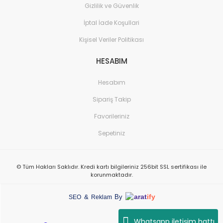
Gizlilik ve Güvenlik
İptal İade Koşullari
Kişisel Veriler Politikası
HESABIM
Hesabım
Sipariş Takip
Favorileriniz
Sepetiniz
© Tüm Hakları Saklıdır. Kredi kartı bilgileriniz 256bit SSL sertifikası ile
korunmaktadır.
arat
ify
&
By
SEO
Reklam
Whatsapp iletişim hattı