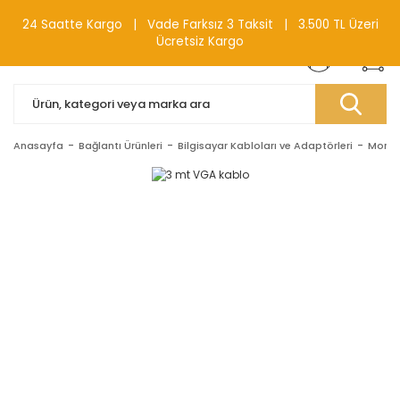
0(212) 240 87 88
24 Saatte Kargo | Vade Farksız 3 Taksit | 3.500 TL Üzeri
Ücretsiz Kargo
Anasayfa
Bağlantı Ürünleri
Bilgisayar Kabloları ve Adaptörleri
Monitö