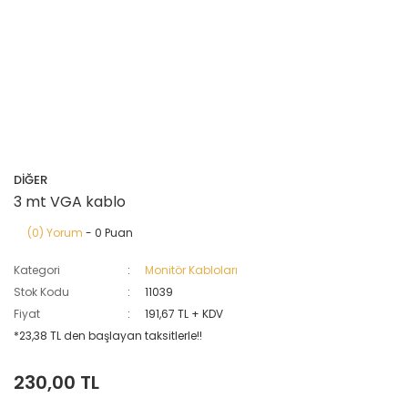
DİĞER
3 mt VGA kablo
(0) Yorum
- 0 Puan
Kategori
Monitör Kabloları
Stok Kodu
11039
Fiyat
191,67 TL + KDV
*23,38 TL den başlayan taksitlerle!!
230,00 TL