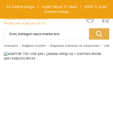
0(212) 240 87 88
24 Saatte Kargo | Vade Farksız 3 Taksit | 3.500 TL Üzeri
Ücretsiz Kargo
Anasayfa
Bağlantı Ürünleri
Bilgisayar Kabloları ve Adaptörleri
USB Ka