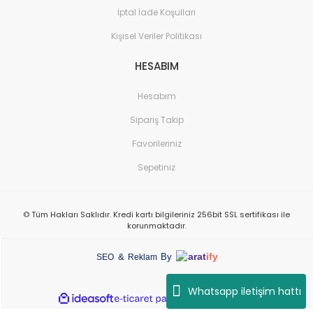
İptal İade Koşullari
Kişisel Veriler Politikası
HESABIM
Hesabım
Sipariş Takip
Favorileriniz
Sepetiniz
© Tüm Hakları Saklıdır. Kredi kartı bilgileriniz 256bit SSL sertifikası ile
korunmaktadır.
arat
ify
&
By
SEO
Reklam
Whatsapp iletişim hattı