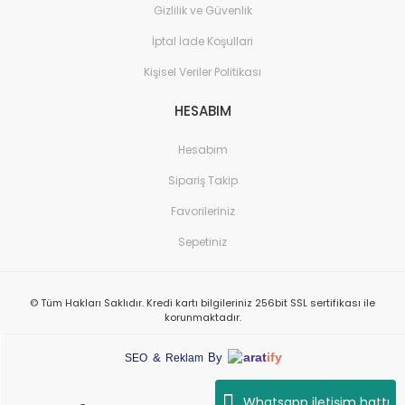
Gizlilik ve Güvenlik
İptal İade Koşullari
Kişisel Veriler Politikası
HESABIM
Hesabım
Sipariş Takip
Favorileriniz
Sepetiniz
© Tüm Hakları Saklıdır. Kredi kartı bilgileriniz 256bit SSL sertifikası ile
korunmaktadır.
arat
ify
&
By
SEO
Reklam
Whatsapp iletişim hattı