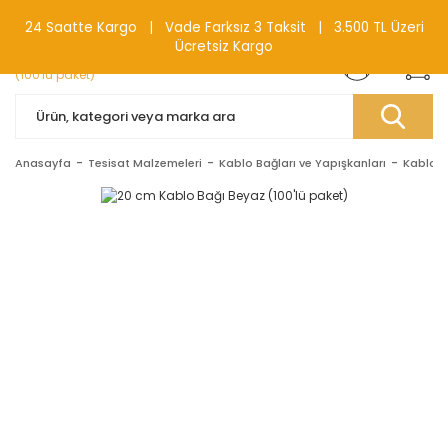
0(212) 240 87 88
24 Saatte Kargo | Vade Farksız 3 Taksit | 3.500 TL Üzeri
Ücretsiz Kargo
Anasayfa
Tesisat Malzemeleri
Kablo Bağları ve Yapışkanları
Kablo B