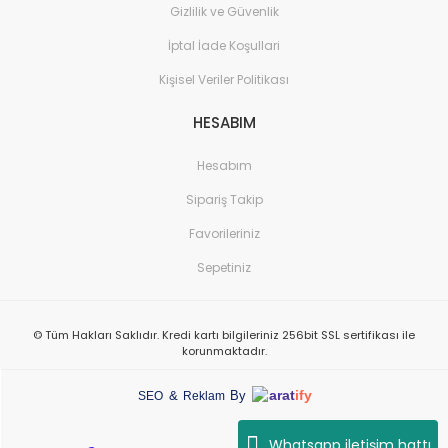
Gizlilik ve Güvenlik
İptal İade Koşullari
Kişisel Veriler Politikası
HESABIM
Hesabım
Sipariş Takip
Favorileriniz
Sepetiniz
© Tüm Hakları Saklıdır. Kredi kartı bilgileriniz 256bit SSL sertifikası ile
korunmaktadır.
arat
ify
&
By
SEO
Reklam
Whatsapp iletişim hattı