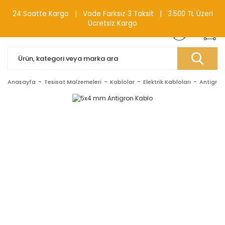
0(212) 240 87 88
24 Saatte Kargo | Vade Farksız 3 Taksit | 3.500 TL Üzeri
Ücretsiz Kargo
Anasayfa
Tesisat Malzemeleri
Kablolar
Elektrik Kabloları
Antigron