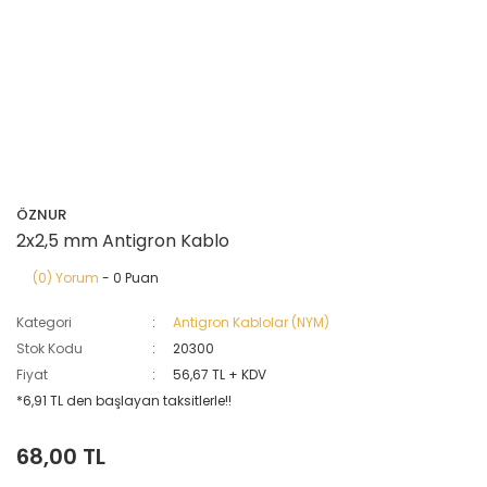
ÖZNUR
2x2,5 mm Antigron Kablo
(0) Yorum
- 0 Puan
Kategori
Antigron Kablolar (NYM)
Stok Kodu
20300
Fiyat
56,67 TL + KDV
*6,91 TL den başlayan taksitlerle!!
68,00 TL