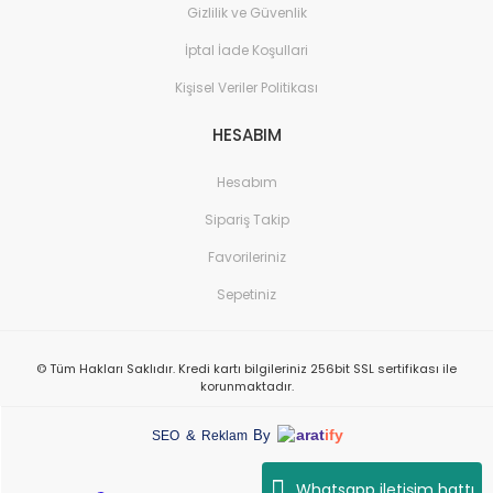
Gizlilik ve Güvenlik
İptal İade Koşullari
Kişisel Veriler Politikası
HESABIM
Hesabım
Sipariş Takip
Favorileriniz
Sepetiniz
© Tüm Hakları Saklıdır. Kredi kartı bilgileriniz 256bit SSL sertifikası ile
korunmaktadır.
arat
ify
&
By
SEO
Reklam
Whatsapp iletişim hattı