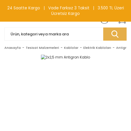
0(212) 240 87 88
24 Saatte Kargo | Vade Farksız 3 Taksit | 3.500 TL Üzeri
Ücretsiz Kargo
Anasayfa
Tesisat Malzemeleri
Kablolar
Elektrik Kabloları
Antigron