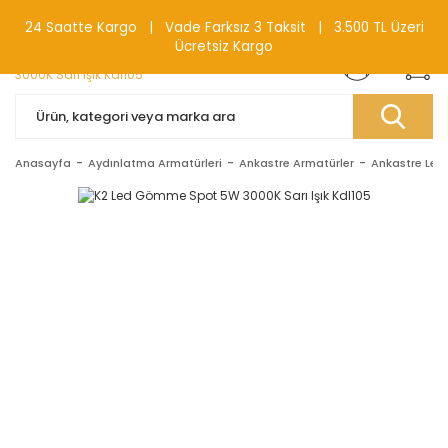
0(212) 240 87 88
24 Saatte Kargo | Vade Farksız 3 Taksit | 3.500 TL Üzeri
Ücretsiz Kargo
Anasayfa
Aydınlatma Armatürleri
Ankastre Armatürler
Ankastre Led