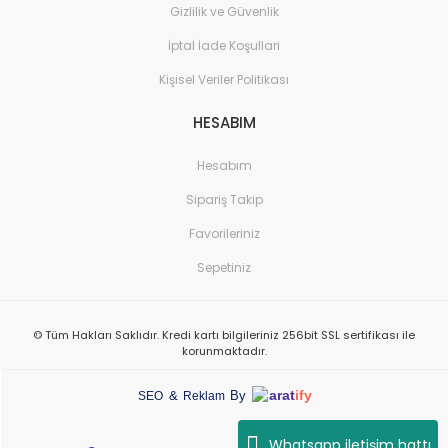
Gizlilik ve Güvenlik
İptal İade Koşullari
Kişisel Veriler Politikası
HESABIM
Hesabım
Sipariş Takip
Favorileriniz
Sepetiniz
© Tüm Hakları Saklıdır. Kredi kartı bilgileriniz 256bit SSL sertifikası ile
korunmaktadır.
arat
ify
&
By
SEO
Reklam
Whatsapp iletişim hattı