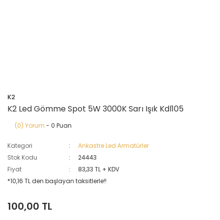
K2
K2 Led Gömme Spot 5W 3000K Sarı Işık Kdl105
(0) Yorum
- 0 Puan
Kategori
Ankastre Led Armatürler
Stok Kodu
24443
Fiyat
83,33 TL + KDV
*10,16 TL den başlayan taksitlerle!!
100,00 TL