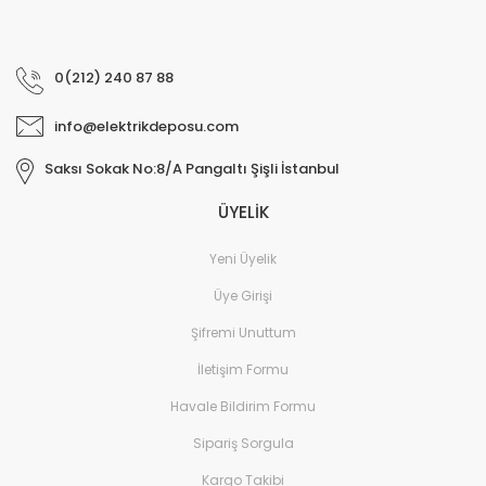
0(212) 240 87 88
info@elektrikdeposu.com
Saksı Sokak No:8/A Pangaltı Şişli İstanbul
ÜYELİK
Yeni Üyelik
Üye Girişi
Şifremi Unuttum
İletişim Formu
Havale Bildirim Formu
Sipariş Sorgula
Kargo Takibi