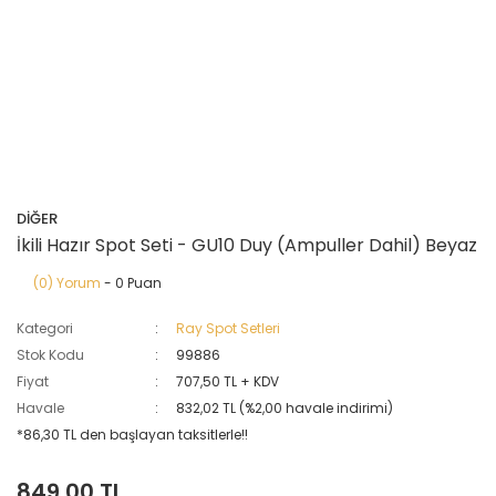
DİĞER
İkili Hazır Spot Seti - GU10 Duy (Ampuller Dahil) Beyaz
(0) Yorum
- 0 Puan
Kategori
Ray Spot Setleri
Stok Kodu
99886
Fiyat
707,50 TL + KDV
Havale
832,02 TL (%2,00 havale indirimi)
*86,30 TL den başlayan taksitlerle!!
849,00 TL