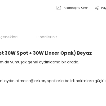
Arkadaşına Öner
Pa
eçenekleri
Önerileriniz
det 30W Spot + 30W Lineer Opak) Beyaz
 hem de yumuşak genel aydınlatma bir arada.
el aydınlatma sağlarken, spotlarla belirli noktalara güçlü 