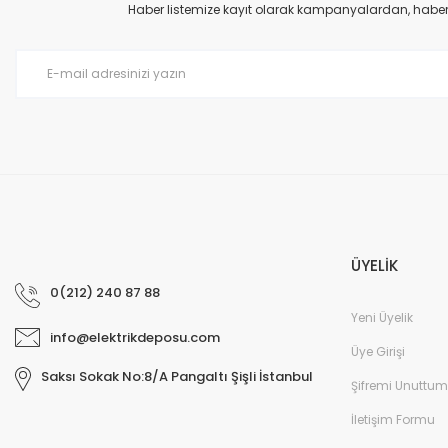
Haber listemize kayıt olarak kampanyalardan, haberda
Monofaze spot ray
280,00 TL
Monofaze spot rayı için ray soketi Beyaz
100,00 TL
ÜYELİK
0(212) 240 87 88
Yeni Üyelik
info@elektrikdeposu.com
Üye Girişi
Saksı Sokak No:8/A Pangaltı Şişli İstanbul
Şifremi Unuttum
İletişim Formu