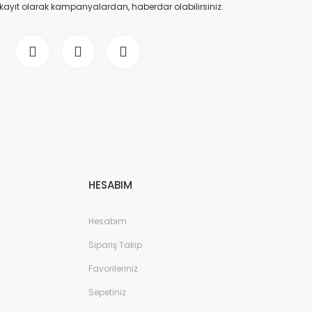
 kayıt olarak kampanyalardan, haberdar olabilirsiniz.
ofaze spot rayı köşe dönüş Beyaz
0,00 TL
HESABIM
Hesabım
Sipariş Takip
Favorileriniz
Sepetiniz