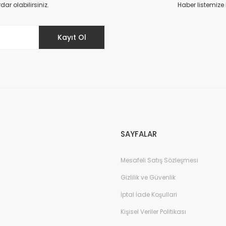
r olabilirsiniz.
Haber listemize
ı 1 mt Beyaz
Kayıt Ol
Gönder
Monofaze spot rayı ek elemanı Beyaz
Mon
100,00 TL
11
SAYFALAR
Mesafeli Satış Sözleşmesi
Gizlilik ve Güvenlik
İptal İade Koşullari
Kişisel Veriler Politikası