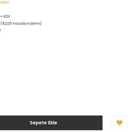
etleri
L + KDV
L (%2,00 havale indirimi)
!
Sepete Ekle