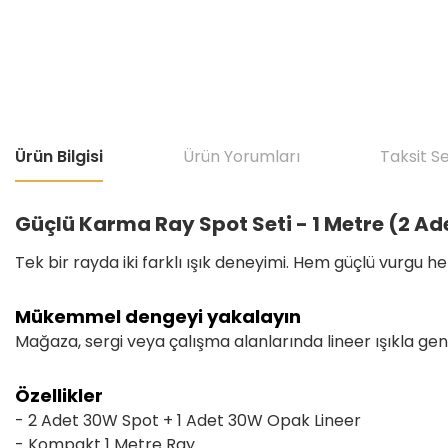
Ürün Bilgisi
Ürün Yorumları
Taksit S
Güçlü Karma Ray Spot Seti - 1 Metre (2 A
Tek bir rayda iki farklı ışık deneyimi. Hem güçlü vurgu
Mükemmel dengeyi yakalayın
Mağaza, sergi veya çalışma alanlarında lineer ışıkla gen
Özellikler
- 2 Adet 30W Spot + 1 Adet 30W Opak Lineer
- Kompakt 1 Metre Ray