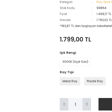
Kategori
Ray Spot S
Stok Kodu
99864
Fiyat
1.499,17 T
Havale
1.763,02 T
*182,87 TL den başlayan taksitlerle!
1.799,00 TL
Işık Rengi
3000K (Açık Sarı)
Ray Tipi
Metal Ray
Plastik Ray