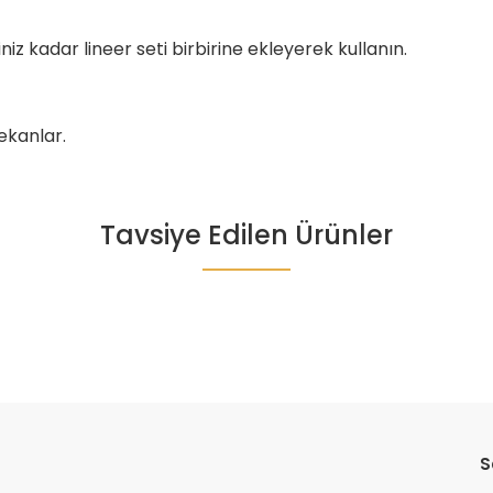
iz kadar lineer seti birbirine ekleyerek kullanın.
ekanlar.
Tavsiye Edilen Ürünler
da yetersiz gördüğünüz noktaları öneri formunu kullanarak tarafımıza il
Bu ürüne ilk yorumu siz yapın!
Yorum Yaz
S