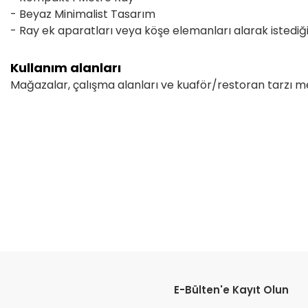
- Beyaz Minimalist Tasarım
- Ray ek aparatları veya köşe elemanları alarak istediğin
Kullanım alanları
Mağazalar, çalışma alanları ve kuaför/restoran tarzı m
Bu ürünün fiyat bilgisi, resim, ürün açıklamalarında ve diğer konular
Görüş ve önerileriniz için teşekkür ederiz.
Ürün resmi kalitesiz, bozuk veya görüntülenemiyor.
Ürün açıklamasında eksik bilgiler bulunuyor.
Ürün bilgilerinde hatalar bulunuyor.
Ürün fiyatı diğer sitelerden daha pahalı.
Bu ürüne benzer farklı alternatifler olmalı.
E-Bülten'e Kayıt Olun