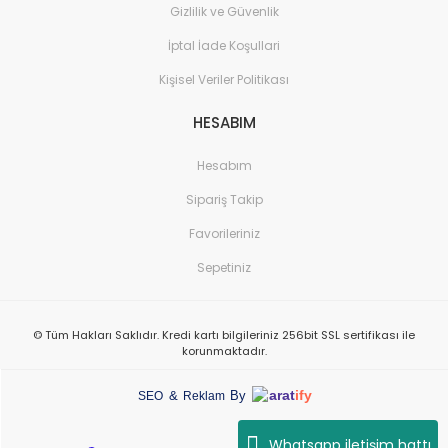
Gizlilik ve Güvenlik
İptal İade Koşullari
Kişisel Veriler Politikası
HESABIM
Hesabım
Sipariş Takip
Favorileriniz
Sepetiniz
© Tüm Hakları Saklıdır. Kredi kartı bilgileriniz 256bit SSL sertifikası ile
korunmaktadır.
arat
ify
&
By
SEO
Reklam
Whatsapp iletişim hattı