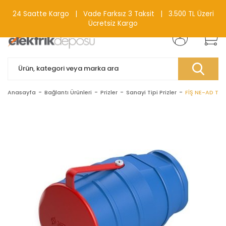
0(212) 240 87 88
24 Saatte Kargo | Vade Farksız 3 Taksit | 3.500 TL Üzeri
Ücretsiz Kargo
Anasayfa
Bağlantı Ürünleri
Prizler
Sanayi Tipi Prizler
FİŞ NE-AD TRİ