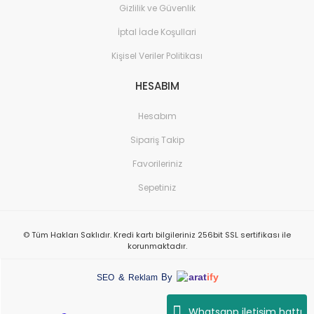
Gizlilik ve Güvenlik
İptal İade Koşullari
Kişisel Veriler Politikası
HESABIM
Hesabım
Sipariş Takip
Favorileriniz
Sepetiniz
© Tüm Hakları Saklıdır. Kredi kartı bilgileriniz 256bit SSL sertifikası ile
korunmaktadır.
arat
ify
&
By
SEO
Reklam
Whatsapp iletişim hattı