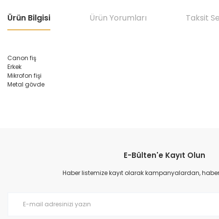
Ürün Bilgisi
Ürün Yorumları
Taksit S
Canon fiş
Erkek
Mikrofon fişi
Metal gövde
Bu ürünün fiyat bilgisi, resim, ürün açıklamalarında ve diğer konular
Görüş ve önerileriniz için teşekkür ederiz.
E-Bülten'e Kayıt Olun
Ürün resmi kalitesiz, bozuk veya görüntülenemiyor.
Ürün açıklamasında eksik bilgiler bulunuyor.
Haber listemize kayıt olarak kampanyalardan, haberda
Ürün bilgilerinde hatalar bulunuyor.
Ürün fiyatı diğer sitelerden daha pahalı.
Bu ürüne benzer farklı alternatifler olmalı.