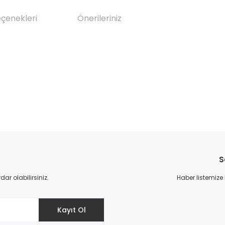
eçenekleri
Önerileriniz
da yetersiz gördüğünüz noktaları öneri formunu kullanarak tarafımıza il
Bu ürüne ilk yorumu siz yapın!
S
Yorum Yaz
r olabilirsiniz.
Haber listemize
Kayıt Ol