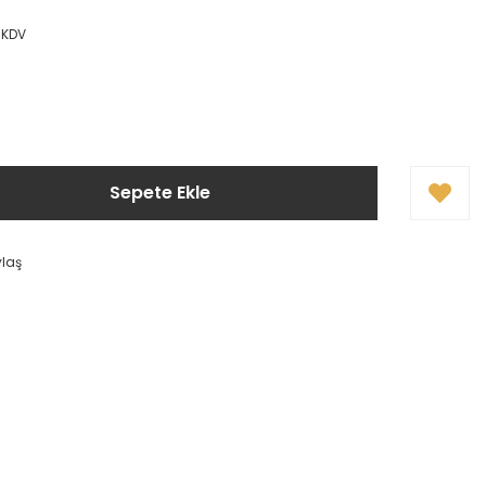
 KDV
Sepete Ekle
ylaş