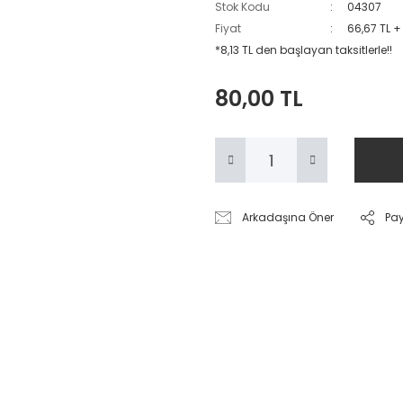
Stok Kodu
04307
Fiyat
66,67 TL +
*8,13 TL den başlayan taksitlerle!!
80,00 TL
Arkadaşına Öner
Pa