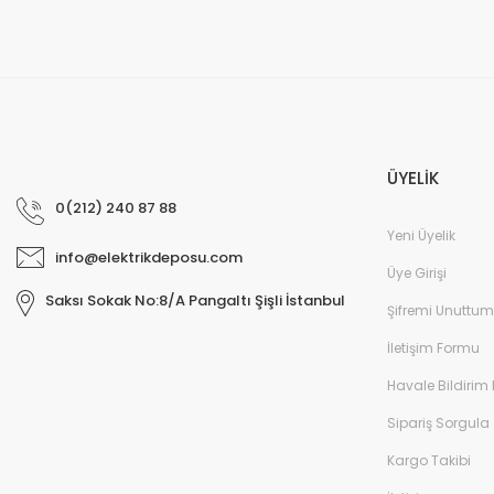
ÜYELİK
0(212) 240 87 88
Yeni Üyelik
info@elektrikdeposu.com
Üye Girişi
Saksı Sokak No:8/A Pangaltı Şişli İstanbul
Şifremi Unuttum
İletişim Formu
Havale Bildirim
Sipariş Sorgula
Kargo Takibi