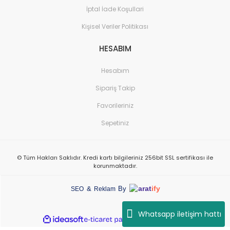
İptal İade Koşullari
Kişisel Veriler Politikası
HESABIM
Hesabım
Sipariş Takip
Favorileriniz
Sepetiniz
© Tüm Hakları Saklıdır. Kredi kartı bilgileriniz 256bit SSL sertifikası ile
korunmaktadır.
arat
ify
&
By
SEO
Reklam
Whatsapp iletişim hattı