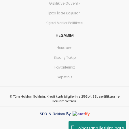
Gizlilik ve Güvenlik
İptal İade Koşullari
Kişisel Veriler Politikası
HESABIM
Hesabım
Sipariş Takip
Favorileriniz
Sepetiniz
© Tüm Hakları Saklıdır. Kredi kartı bilgileriniz 256bit SSL sertifikası ile
korunmaktadır.
arat
ify
&
By
SEO
Reklam
Whatsapp iletişim hattı