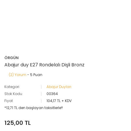
ÖRGÜN
Abajur duy E27 Rondelalı Dişli Bronz
(2) Yorum
- 5 Puan
Kategori
Abajur Duyları
Stok Kodu
00364
Fiyat
104,17 TL + KDV
*12,71 TL den başlayan taksitlerle!!
125,00 TL