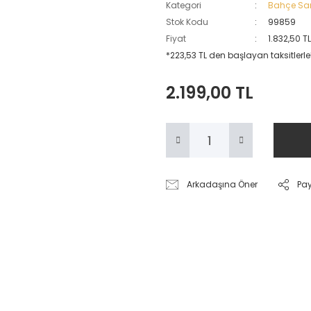
Kategori
Bahçe Sar
Stok Kodu
99859
Fiyat
1.832,50 T
*223,53 TL den başlayan taksitlerle!
2.199,00 TL
Arkadaşına Öner
Pa