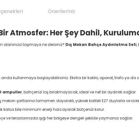
eçenekleri
Önerileriniz
ir Atmosfer: Her Şey Dahil, Kuruluma
am alanınıza taşımaya ne dersiniz?
Dış Mekan Bahçe Aydınlatma Seti
,
nda kullanmaya başlayabilirsiniz. Ekstra bir kablo, aparat, trafo ya da 
D ampuller
, bahçenizi loş bırakmayacak, ideal ve net bir aydınlık sağlar.
mekan şartlarına tamamen dayanıklı, yüksek kaliteli E27 duylarla ve izole k
ık kalsa bile minimum enerji harcayarak bütçenizi korur.
 ve teraslarınızda ışığı her bölgeye dengeli şekilde yaymanızı sağlar.