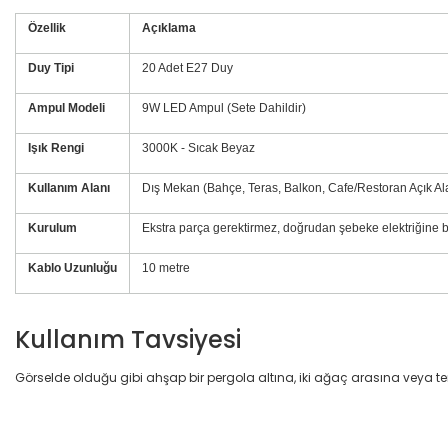
Özellik
Açıklama
Duy Tipi
20 Adet E27 Duy
Ampul Modeli
9W LED Ampul (Sete Dahildir)
Işık Rengi
3000K - Sıcak Beyaz
Kullanım Alanı
Dış Mekan (Bahçe, Teras, Balkon, Cafe/Restoran Açık Ala
Kurulum
Ekstra parça gerektirmez, doğrudan şebeke elektriğine 
Kablo Uzunluğu
10 metre
Kullanım Tavsiyesi
Görselde olduğu gibi ahşap bir pergola altına, iki ağaç arasına veya te