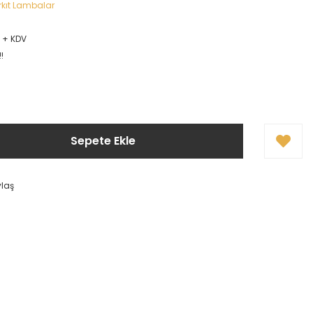
kıt Lambalar
L + KDV
!
Sepete Ekle
ylaş