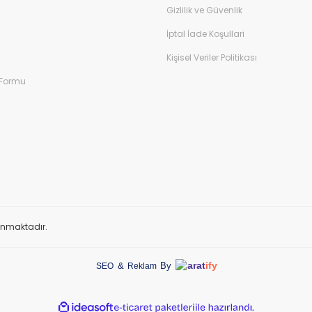
Gizlilik ve Güvenlik
İptal İade Koşullari
Kişisel Veriler Politikası
 Formu
orunmaktadır.
arat
ify
&
By
SEO
Reklam