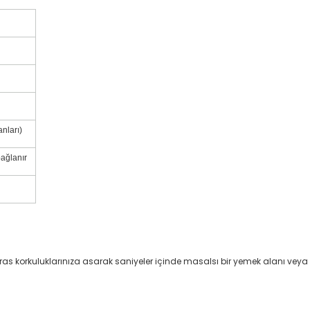
nları)
bağlanır
ras korkuluklarınıza asarak saniyeler içinde masalsı bir yemek alanı veya 