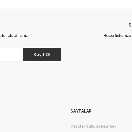
da yetersiz gördüğünüz noktaları öneri formunu kullanarak tarafımıza il
Bu ürüne ilk yorumu siz yapın!
S
Yorum Yaz
r olabilirsiniz.
Haber listemize
Kayıt Ol
Gönder
SAYFALAR
Mesafeli Satış Sözleşmesi