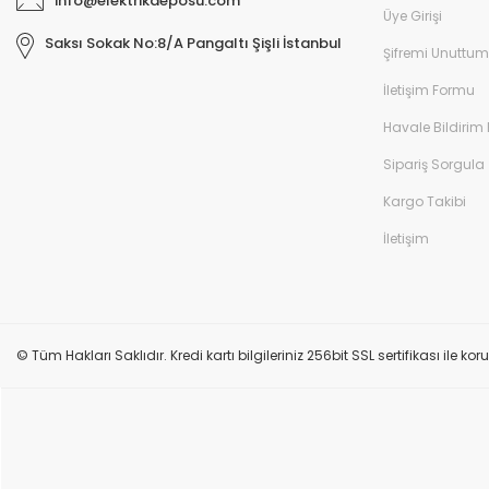
info@elektrikdeposu.com
Üye Girişi
Saksı Sokak No:8/A Pangaltı Şişli İstanbul
Şifremi Unuttum
İletişim Formu
Havale Bildirim
Sipariş Sorgula
Kargo Takibi
İletişim
© Tüm Hakları Saklıdır. Kredi kartı bilgileriniz 256bit SSL sertifikası ile k