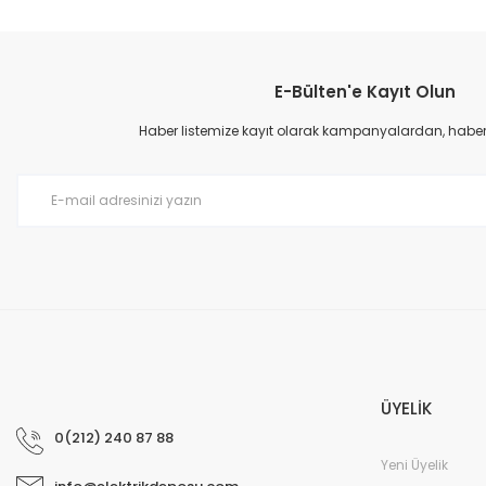
Bu ürünün fiyat bilgisi, resim, ürün açıklamalarında ve diğer konular
Görüş ve önerileriniz için teşekkür ederiz.
E-Bülten'e Kayıt Olun
Ürün resmi kalitesiz, bozuk veya görüntülenemiyor.
Ürün açıklamasında eksik bilgiler bulunuyor.
Haber listemize kayıt olarak kampanyalardan, haberda
Ürün bilgilerinde hatalar bulunuyor.
Ürün fiyatı diğer sitelerden daha pahalı.
Bu ürüne benzer farklı alternatifler olmalı.
ÜYELİK
0(212) 240 87 88
Yeni Üyelik