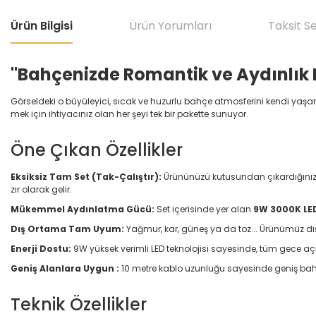
Ürün Bilgisi
Ürün Yorumları
Taksit S
"Bahçenizde Romantik ve Aydınlık B
Görseldeki o büyüleyici, sıcak ve huzurlu bahçe atmosferini kendi yaş
mek için ihtiyacınız olan her şeyi tek bir pakette sunuyor.
Öne Çıkan Özellikler
Eksiksiz Tam Set (Tak-Çalıştır):
Ürününüzü kutusundan çıkardığınız a
zır olarak gelir.
Mükemmel Aydınlatma Gücü:
Set içerisinde yer alan
9W 3000K LE
Dış Ortama Tam Uyum:
Yağmur, kar, güneş ya da toz... Ürünümüz dış 
Enerji Dostu:
9W yüksek verimli LED teknolojisi sayesinde, tüm gece aç
Geniş Alanlara Uygun :
10 metre kablo uzunluğu sayesinde geniş bahçe
Teknik Özellikler