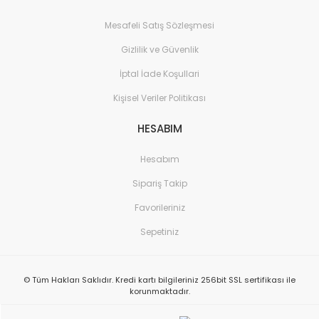
Mesafeli Satış Sözleşmesi
Gizlilik ve Güvenlik
İptal İade Koşullari
Kişisel Veriler Politikası
HESABIM
Hesabım
Sipariş Takip
Favorileriniz
Sepetiniz
© Tüm Hakları Saklıdır. Kredi kartı bilgileriniz 256bit SSL sertifikası ile
korunmaktadır.