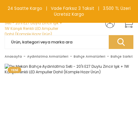
0(212) 240 87 88
24 Saatte Kargo | Vade Farksız 3 Taksit | 3.500 TL Üzeri
Ücretsiz Kargo
Anasayfa
Aydınlatma Armatürleri
Bahçe Armatürleri
Bahçe Sarkıt L
YENİ