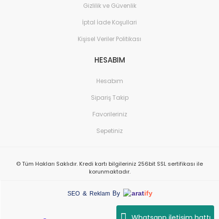
Gizlilik ve Güvenlik
İptal İade Koşullari
Kişisel Veriler Politikası
HESABIM
Hesabım
Sipariş Takip
Favorileriniz
Sepetiniz
© Tüm Hakları Saklıdır. Kredi kartı bilgileriniz 256bit SSL sertifikası ile
korunmaktadır.
arat
ify
&
By
SEO
Reklam
Whatsapp iletişim hattı