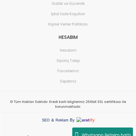
Gizlilik ve Güvenlik
İptal İade Koşullari
Kişisel Veriler Politikası
HESABIM
Hesabım
Sipariş Takip
Favorileriniz
Sepetiniz
© Tüm Hakları Saklıdır. Kredi kartı bilgileriniz 256bit SSL sertifikası ile
korunmaktadır.
arat
ify
&
By
SEO
Reklam
Whatsapp iletişim hattı