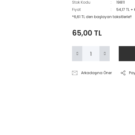
Stok Kodu
19811
Fiyat
54,17 TL +
*6,61 TL den başlayan taksitlerle!!
65,00 TL
Arkadaşına Öner
Pa