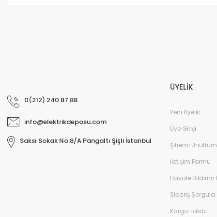
Bu ürüne benzer farklı alternatifler olmalı.
ÜYELİK
0(212) 240 87 88
Yeni Üyelik
info@elektrikdeposu.com
Üye Girişi
Saksı Sokak No:8/A Pangaltı Şişli İstanbul
Şifremi Unuttum
İletişim Formu
Havale Bildirim
Sipariş Sorgula
Kargo Takibi