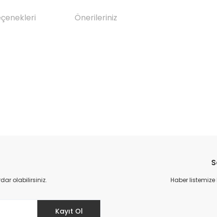
eçenekleri
Önerileriniz
da yetersiz gördüğünüz noktaları öneri formunu kullanarak tarafımıza il
Bu ürüne ilk yorumu siz yapın!
S
Yorum Yaz
r olabilirsiniz.
Haber listemize
Kayıt Ol