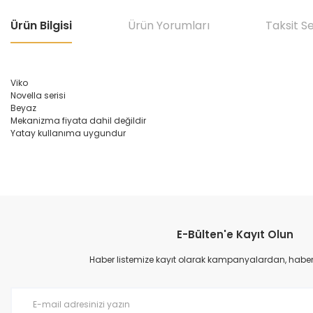
Ürün Bilgisi
Ürün Yorumları
Taksit S
Viko
Novella serisi
Beyaz
Mekanizma fiyata dahil değildir
Yatay kullanıma uygundur
Bu ürünün fiyat bilgisi, resim, ürün açıklamalarında ve diğer konular
Görüş ve önerileriniz için teşekkür ederiz.
E-Bülten'e Kayıt Olun
Ürün resmi kalitesiz, bozuk veya görüntülenemiyor.
Ürün açıklamasında eksik bilgiler bulunuyor.
Haber listemize kayıt olarak kampanyalardan, haberda
Ürün bilgilerinde hatalar bulunuyor.
Ürün fiyatı diğer sitelerden daha pahalı.