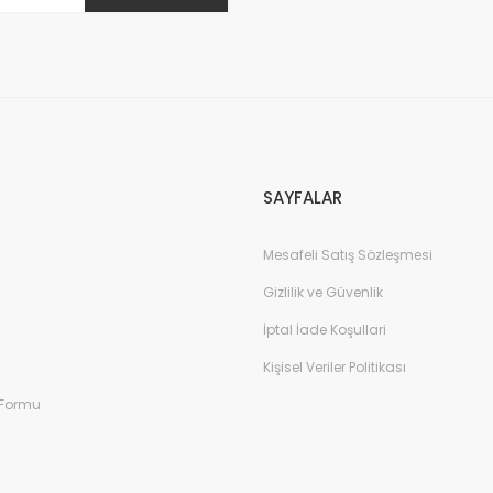
Gönder
SAYFALAR
Mesafeli Satış Sözleşmesi
Gizlilik ve Güvenlik
İptal İade Koşullari
Kişisel Veriler Politikası
 Formu