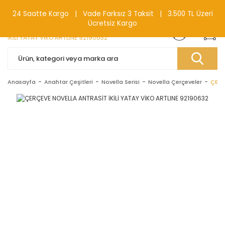
0(212) 240 87 88
24 Saatte Kargo | Vade Farksız 3 Taksit | 3.500 TL Üzeri
Ücretsiz Kargo
Anasayfa
Anahtar Çeşitleri
Novella Serisi
Novella Çerçeveler
ÇERÇ