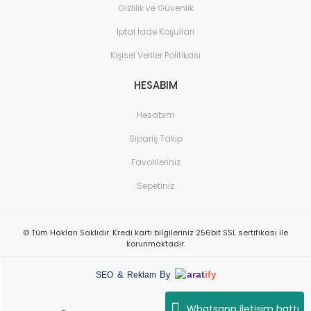
Gizlilik ve Güvenlik
İptal İade Koşullari
Kişisel Veriler Politikası
HESABIM
Hesabım
Sipariş Takip
Favorileriniz
Sepetiniz
© Tüm Hakları Saklıdır. Kredi kartı bilgileriniz 256bit SSL sertifikası ile
korunmaktadır.
arat
ify
&
By
SEO
Reklam
Whatsapp iletişim hattı