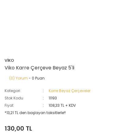
VİKO
Viko Karre Çerçeve Beyaz 5'li
(0) Yorum
- 0 Puan
Kategori
Karre Beyaz Çerçeveler
Stok Kodu
11193
Fiyat
108,33 TL + KDV
*13,21 TL den başlayan taksitlerle!!
130,00 TL