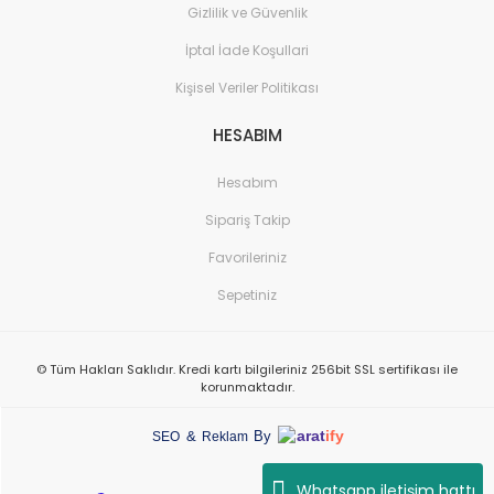
Gizlilik ve Güvenlik
İptal İade Koşullari
Kişisel Veriler Politikası
HESABIM
Hesabım
Sipariş Takip
Favorileriniz
Sepetiniz
© Tüm Hakları Saklıdır. Kredi kartı bilgileriniz 256bit SSL sertifikası ile
korunmaktadır.
arat
ify
&
By
SEO
Reklam
Whatsapp iletişim hattı