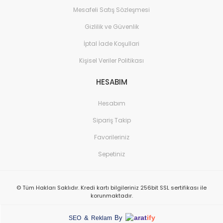
Mesafeli Satış Sözleşmesi
Gizlilik ve Güvenlik
İptal İade Koşullari
Kişisel Veriler Politikası
HESABIM
Hesabım
Sipariş Takip
Favorileriniz
Sepetiniz
© Tüm Hakları Saklıdır. Kredi kartı bilgileriniz 256bit SSL sertifikası ile
korunmaktadır.
arat
ify
&
By
SEO
Reklam