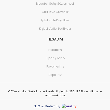
Mesafeli Satış Sözleşmesi
Gizlilik ve Güvenlik
İptal İade Koşullari
Kişisel Veriler Politikası
HESABIM
Hesabım
Sipariş Takip
Favorileriniz
Sepetiniz
© Tüm Hakları Saklıdır. Kredi kartı bilgileriniz 256bit SSL sertifikası ile
korunmaktadır.
arat
ify
&
By
SEO
Reklam