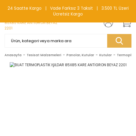
0(212) 240 87 88
24 Saatte Kargo | Vade Farksız 3 Taksit | 3.500 TL Üzeri
Ücretsiz Kargo
Anasayfa
Tesisat Malzemeleri
Panolar, Kutular
Kutular
Termoplast