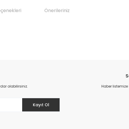
eçenekleri
Önerileriniz
da yetersiz gördüğünüz noktaları öneri formunu kullanarak tarafımıza il
Bu ürüne ilk yorumu siz yapın!
S
Yorum Yaz
r olabilirsiniz.
Haber listemize
Kayıt Ol