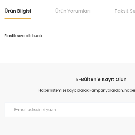
Ürün Bilgisi
Ürün Yorumları
Taksit S
Plastik sıva altı buatı
Bu ürünün fiyat bilgisi, resim, ürün açıklamalarında ve diğer konular
Görüş ve önerileriniz için teşekkür ederiz.
E-Bülten'e Kayıt Olun
Ürün resmi kalitesiz, bozuk veya görüntülenemiyor.
Ürün açıklamasında eksik bilgiler bulunuyor.
Haber listemize kayıt olarak kampanyalardan, haberda
Ürün bilgilerinde hatalar bulunuyor.
Ürün fiyatı diğer sitelerden daha pahalı.
Bu ürüne benzer farklı alternatifler olmalı.