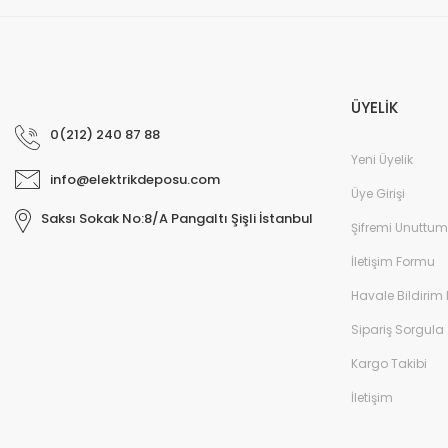
ÜYELİK
0(212) 240 87 88
Yeni Üyelik
info@elektrikdeposu.com
Üye Girişi
Saksı Sokak No:8/A Pangaltı Şişli İstanbul
Şifremi Unuttum
İletişim Formu
Havale Bildirim
Sipariş Sorgula
Kargo Takibi
İletişim