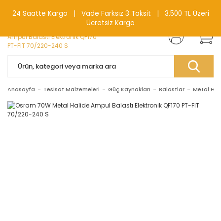
0(212) 240 87 88
24 Saatte Kargo | Vade Farksız 3 Taksit | 3.500 TL Üzeri
Ücretsiz Kargo
Anasayfa
Tesisat Malzemeleri
Güç Kaynakları
Balastlar
Metal Hali