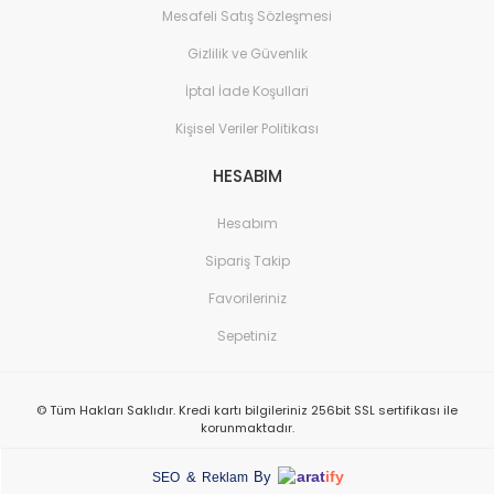
Mesafeli Satış Sözleşmesi
Gizlilik ve Güvenlik
İptal İade Koşullari
Kişisel Veriler Politikası
HESABIM
Hesabım
Sipariş Takip
Favorileriniz
Sepetiniz
© Tüm Hakları Saklıdır. Kredi kartı bilgileriniz 256bit SSL sertifikası ile
korunmaktadır.
arat
ify
&
By
SEO
Reklam