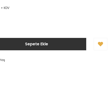
L + KDV
Sepete Ekle
ylaş