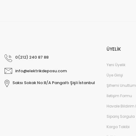
ÜYELİK
0(212) 240 87 88
Yeni Üyelik
info@elektrikdeposu.com
Üye Girişi
Saksı Sokak No:8/A Pangaltı Şişli İstanbul
Şifremi Unuttum
İletişim Formu
Havale Bildirim
Sipariş Sorgula
Kargo Takibi