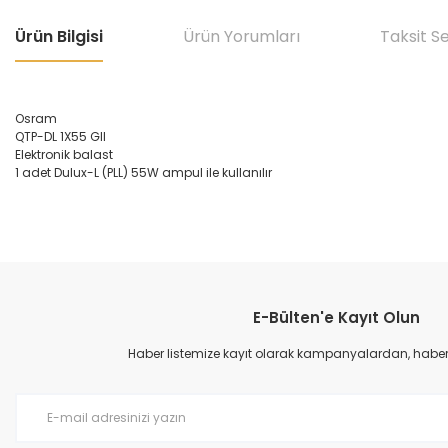
Ürün Bilgisi
Ürün Yorumları
Taksit S
Osram
QTP-DL 1X55 GII
Elektronik balast
1 adet Dulux-L (PLL) 55W ampul ile kullanılır
Bu ürünün fiyat bilgisi, resim, ürün açıklamalarında ve diğer konular
Görüş ve önerileriniz için teşekkür ederiz.
E-Bülten'e Kayıt Olun
Ürün resmi kalitesiz, bozuk veya görüntülenemiyor.
Ürün açıklamasında eksik bilgiler bulunuyor.
Haber listemize kayıt olarak kampanyalardan, haberda
Ürün bilgilerinde hatalar bulunuyor.
Ürün fiyatı diğer sitelerden daha pahalı.
Bu ürüne benzer farklı alternatifler olmalı.