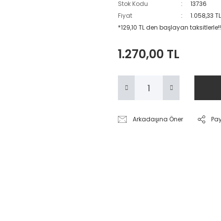
Stok Kodu
13736
Fiyat
1.058,33 T
*129,10 TL den başlayan taksitlerle!!
1.270,00 TL
Arkadaşına Öner
Pa