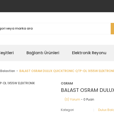
şitleri
Bağlantı Ürünleri
Elektronik Reyonu
Balastları
BALAST OSRAM DULUX QUICKTRONIC QTP-DL 1X55W ELEKTRONİ
OSRAM
BALAST OSRAM DULUX
(0) Yorum
- 0 Puan
Kategori
Dulux Bala