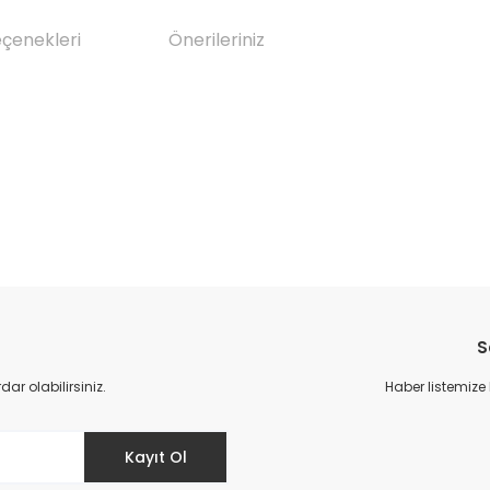
eçenekleri
Önerileriniz
da yetersiz gördüğünüz noktaları öneri formunu kullanarak tarafımıza il
Bu ürüne ilk yorumu siz yapın!
S
Yorum Yaz
r olabilirsiniz.
Haber listemize
Kayıt Ol