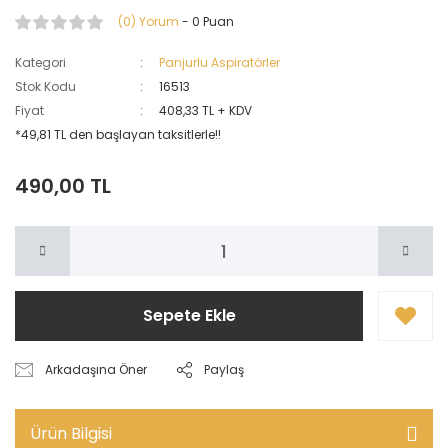
(0) Yorum
- 0 Puan
Kategori
Panjurlu Aspiratörler
Stok Kodu
16513
Fiyat
408,33 TL + KDV
*49,81 TL den başlayan taksitlerle!!
490,00 TL
Sepete Ekle
Arkadaşına Öner
Paylaş
Ürün Bilgisi