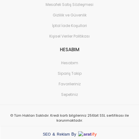
Mesafeli Satış Sözleşmesi
Gizlilik ve Güvenlik
İptal İade Koşullari
Kişisel Veriler Politikası
HESABIM
Hesabım
Sipariş Takip
Favorileriniz
Sepetiniz
© Tüm Hakları Saklıdır. Kredi kartı bilgileriniz 256bit SSL sertifikası ile
korunmaktadır.
arat
ify
&
By
SEO
Reklam