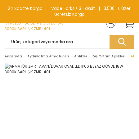
0(212) 240 87 88
24 Saatte Kargo | Vade Farksız 3 Taksit | 3.500 TL Üzeri
Ücretsiz Kargo
Anasayfa
Aydınlatma Armatürleri
Aplikler
Dış Ortam Aplikleri
ARMA