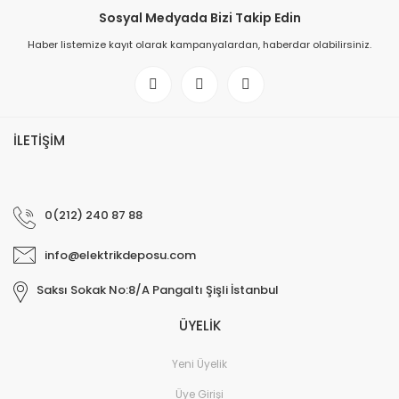
Sosyal Medyada Bizi Takip Edin
Haber listemize kayıt olarak kampanyalardan, haberdar olabilirsiniz.
Monofaze spot rayı için ray soketi Beyaz
İLETİŞİM
100,00 TL
0(212) 240 87 88
info@elektrikdeposu.com
Saksı Sokak No:8/A Pangaltı Şişli İstanbul
ÜYELİK
Yeni Üyelik
Monofaze spot rayı 1 mt Beyaz
Üye Girişi