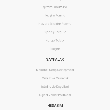
Şifremi Unuttum
280,00 TL
İletişim Formu
Havale Bildirim Formu
Sipariş Sorgula
Kargo Takibi
İletişim
SAYFALAR
Mesafeli Satış Sözleşmesi
Gizlilik ve Güvenlik
Monofaze spot rayı ek elemanı Beyaz
İptal İade Koşullari
100,00 TL
Kişisel Veriler Politikası
HESABIM