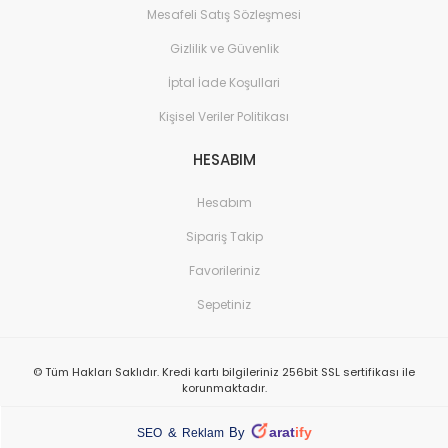
Mesafeli Satış Sözleşmesi
Gizlilik ve Güvenlik
İptal İade Koşullari
Kişisel Veriler Politikası
HESABIM
Hesabım
Sipariş Takip
Favorileriniz
Sepetiniz
© Tüm Hakları Saklıdır. Kredi kartı bilgileriniz 256bit SSL sertifikası ile
korunmaktadır.
arat
ify
&
By
SEO
Reklam