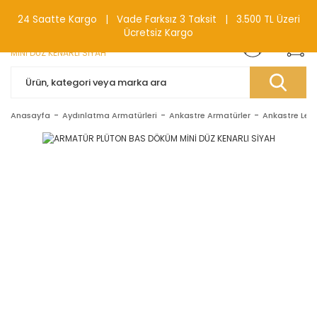
0(212) 240 87 88
24 Saatte Kargo | Vade Farksız 3 Taksit | 3.500 TL Üzeri
Ücretsiz Kargo
Anasayfa
Aydınlatma Armatürleri
Ankastre Armatürler
Ankastre Led