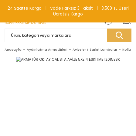
0(212) 240 87 88
24 Saatte Kargo | Vade Farksız 3 Taksit | 3.500 TL Üzeri
Ücretsiz Kargo
Anasayfa
Aydınlatma Armatürleri
Avizeler / Sarkıt Lambalar
Kollu Av