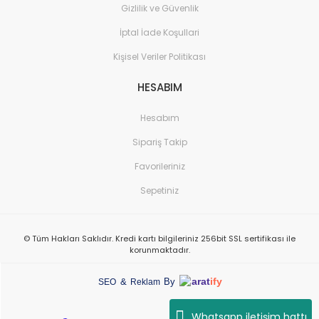
Gizlilik ve Güvenlik
İptal İade Koşullari
Kişisel Veriler Politikası
HESABIM
Hesabım
Sipariş Takip
Favorileriniz
Sepetiniz
© Tüm Hakları Saklıdır. Kredi kartı bilgileriniz 256bit SSL sertifikası ile
korunmaktadır.
arat
ify
&
By
SEO
Reklam
Whatsapp iletişim hattı