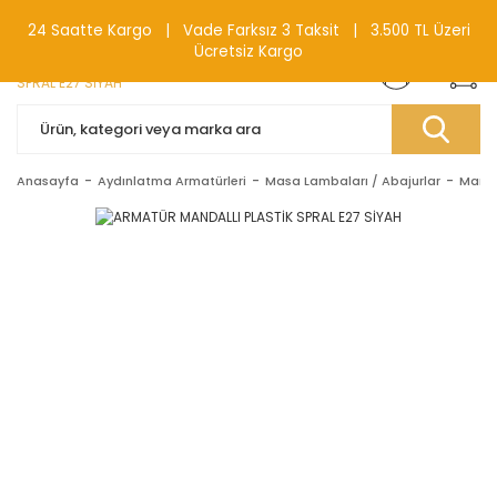
0(212) 240 87 88
24 Saatte Kargo | Vade Farksız 3 Taksit | 3.500 TL Üzeri
Ücretsiz Kargo
Anasayfa
Aydınlatma Armatürleri
Masa Lambaları / Abajurlar
Manda