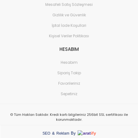
Mesafeli Satış Sözleşmesi
Gizlilik ve Güvenlik
İptal İade Koşullari
Kişisel Veriler Politikası
HESABIM
Hesabım
Sipariş Takip
Favorileriniz
Sepetiniz
© Tüm Hakları Saklıdır. Kredi kartı bilgileriniz 256bit SSL sertifikası ile
korunmaktadır.
arat
ify
&
By
SEO
Reklam