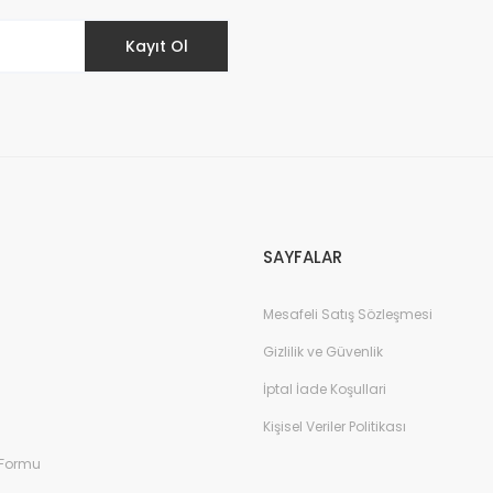
Kayıt Ol
Gönder
SAYFALAR
Mesafeli Satış Sözleşmesi
Gizlilik ve Güvenlik
İptal İade Koşullari
Kişisel Veriler Politikası
 Formu