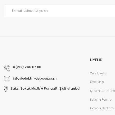
Ürün bilgilerinde hatalar bulunuyor.
Ürün fiyatı diğer sitelerden daha pahalı.
Bu ürüne benzer farklı alternatifler olmalı.
ÜYELİK
0(212) 240 87 88
Yeni Üyelik
info@elektrikdeposu.com
Üye Girişi
Saksı Sokak No:8/A Pangaltı Şişli İstanbul
Şifremi Unuttum
İletişim Formu
Havale Bildirim