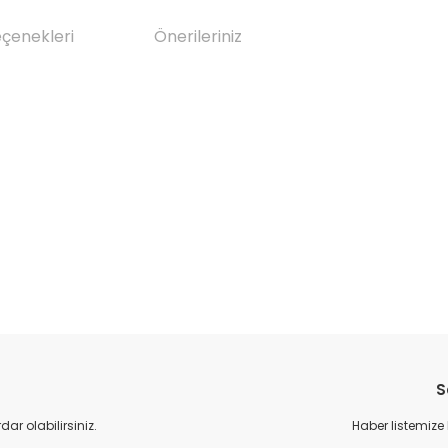
eçenekleri
Önerileriniz
da yetersiz gördüğünüz noktaları öneri formunu kullanarak tarafımıza il
Bu ürüne ilk yorumu siz yapın!
S
Yorum Yaz
r olabilirsiniz.
Haber listemize