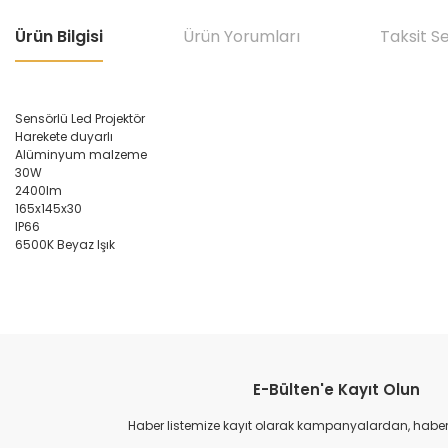
Ürün Bilgisi
Ürün Yorumları
Taksit S
Sensörlü Led Projektör
Harekete duyarlı
Alüminyum malzeme
30W
2400lm
165x145x30
IP66
6500K Beyaz Işık
Bu ürünün fiyat bilgisi, resim, ürün açıklamalarında ve diğer konular
Görüş ve önerileriniz için teşekkür ederiz.
E-Bülten'e Kayıt Olun
Ürün resmi kalitesiz, bozuk veya görüntülenemiyor.
Ürün açıklamasında eksik bilgiler bulunuyor.
Haber listemize kayıt olarak kampanyalardan, haberda