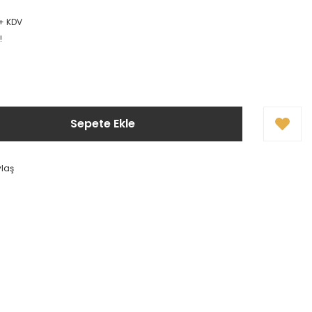
 + KDV
!
Sepete Ekle
ylaş