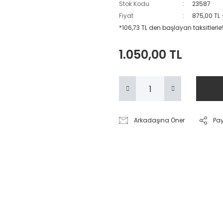
Stok Kodu
23587
Fiyat
875,00 TL
*106,73 TL den başlayan taksitlerle!
1.050,00 TL
Arkadaşına Öner
Pa