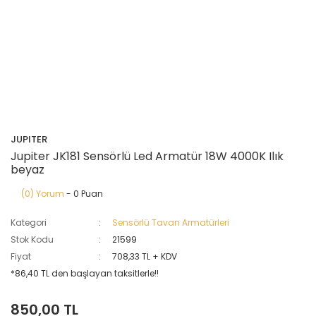
JUPITER
Jupiter JK181 Sensörlü Led Armatür 18W 4000K Ilık
beyaz
(0) Yorum
- 0 Puan
Kategori
Sensörlü Tavan Armatürleri
Stok Kodu
21599
Fiyat
708,33 TL + KDV
*86,40 TL den başlayan taksitlerle!!
850,00 TL