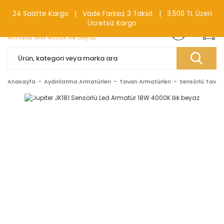
0(212) 240 87 88
24 Saatte Kargo | Vade Farksız 3 Taksit | 3.500 TL Üzeri
Ücretsiz Kargo
Anasayfa
Aydınlatma Armatürleri
Tavan Armatürleri
Sensörlü Tavan