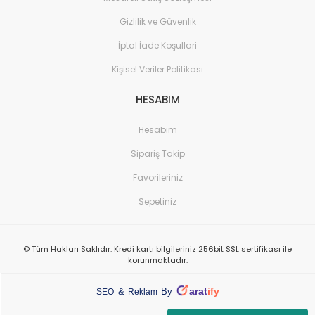
Gizlilik ve Güvenlik
İptal İade Koşullari
Kişisel Veriler Politikası
HESABIM
Hesabım
Sipariş Takip
Favorileriniz
Sepetiniz
© Tüm Hakları Saklıdır. Kredi kartı bilgileriniz 256bit SSL sertifikası ile
korunmaktadır.
arat
ify
&
By
SEO
Reklam