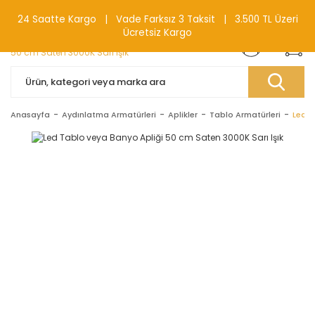
0(212) 240 87 88
24 Saatte Kargo | Vade Farksız 3 Taksit | 3.500 TL Üzeri
Ücretsiz Kargo
Anasayfa
Aydınlatma Armatürleri
Aplikler
Tablo Armatürleri
Led T