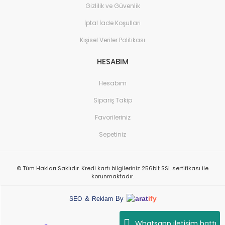
Gizlilik ve Güvenlik
İptal İade Koşullari
Kişisel Veriler Politikası
HESABIM
Hesabım
Sipariş Takip
Favorileriniz
Sepetiniz
© Tüm Hakları Saklıdır. Kredi kartı bilgileriniz 256bit SSL sertifikası ile
korunmaktadır.
arat
ify
&
By
SEO
Reklam
Whatsapp iletişim hattı