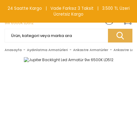
0(212) 240 87 88
24 Saatte Kargo | Vade Farksız 3 Taksit | 3.500 TL Üzeri
Ücretsiz Kargo
Anasayfa
Aydınlatma Armatürleri
Ankastre Armatürler
Ankastre Led