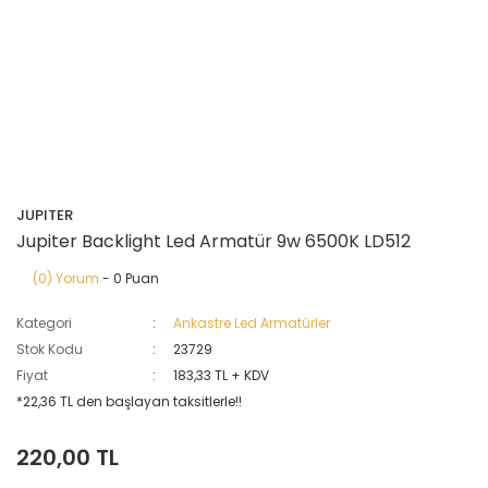
JUPITER
Jupiter Backlight Led Armatür 9w 6500K LD512
(0) Yorum
- 0 Puan
Kategori
Ankastre Led Armatürler
Stok Kodu
23729
Fiyat
183,33 TL + KDV
*22,36 TL den başlayan taksitlerle!!
220,00 TL