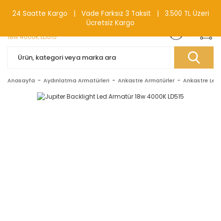
0(212) 240 87 88
24 Saatte Kargo | Vade Farksız 3 Taksit | 3.500 TL Üzeri
Ücretsiz Kargo
Anasayfa
Aydınlatma Armatürleri
Ankastre Armatürler
Ankastre Led