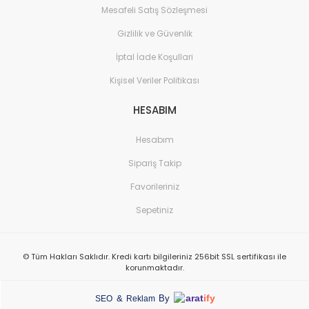
Mesafeli Satış Sözleşmesi
Gizlilik ve Güvenlik
İptal İade Koşullari
Kişisel Veriler Politikası
HESABIM
Hesabım
Sipariş Takip
Favorileriniz
Sepetiniz
© Tüm Hakları Saklıdır. Kredi kartı bilgileriniz 256bit SSL sertifikası ile
korunmaktadır.
arat
ify
&
By
SEO
Reklam