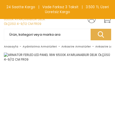
0(212) 240 87 88
24 Saatte Kargo | Vade Farksız 3 Taksit | 3.500 TL Üzeri
Ücretsiz Kargo
Anasayfa
Aydınlatma Armatürleri
Ankastre Armatürler
Ankastre Led