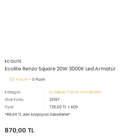
ECOLITE
Ecolite Renzo Square 20W 3000K Led Armatür
(0) Yorum
- 0 Puan
Kategori
İç Mekan Tavan Armatürleri
Stok Kodu
23197
Fiyat
725,00 TL + KDV
*88,44 TL den başlayan taksitlerle!!
870,00 TL