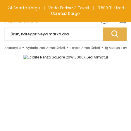
0(212) 240 87 88
24 Saatte Kargo | Vade Farksız 3 Taksit | 3.500 TL Üzeri
Ücretsiz Kargo
Anasayfa
Aydınlatma Armatürleri
Tavan Armatürleri
İç Mekan Tavan