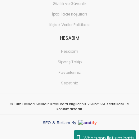
Gizlilik ve Güvenlik
İptal İade Koşullari
Kişisel Veriler Politikası
HESABIM
Hesabım
Sipariş Takip
Favorileriniz
Sepetiniz
© Tüm Hakları Saklıdır. Kredi kartı bilgileriniz 256bit SSL sertifikası ile
korunmaktadır.
arat
ify
&
By
SEO
Reklam
Whatsapp iletişim hattı