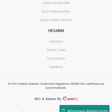
Gizlilik ve Güvenlik
İptal İade Koşullari
Kişisel Veriler Politikası
HESABIM
Hesabım
Sipariş Takip
Favorileriniz
Sepetiniz
© Tüm Hakları Saklıdır. Kredi kartı bilgileriniz 256bit SSL sertifikası ile
korunmaktadır.
arat
ify
&
By
SEO
Reklam
Whatsapp iletişim hattı